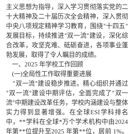
主义思想为指导，深入学习贯彻落实党的
二
十大
精神
及二十届历次全会精神
，深入
贯彻
中央八项规定精神学习教育
，围绕
十四五
“
”
发展目标，持续推进
双一流
建设，深化综
“
”
合改革，攻坚克难、砥砺奋进，各项事业蓬
勃发展，取得了令人瞩目的成绩。
一、
2025
年学校工作回顾
(一)全局性工作取得重要进展
双一流
建设稳步推进。精心组织并通过
“
”
双一流
建设中期评估，全面完成了
双一
“
”
“
流
中期建设改革任务，学校内涵建设与整体
”
实力得到显著增强。在全球ESI学科排名
中，
**
学科在全球
*
万个学术机构中由
20
24
年第
**
位提升至
2025
年第
**
位，居前
1%。