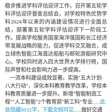
稳步推进学科评估迎评工作，召开第五轮学
科评估迎评督查总结会，对学校特色优势学
科20
24
年以来的内涵建设情况进行全面总
结，部署第五轮学科评估迎评下一阶段工
作。提高学校服务国家海洋强国和长江经济
带发展战略的能力，促进学科交叉融合，成
立绿色智能江海直达船舶与邮轮游艇研究中
心。学校同时进入四大世界大学排行榜，国
际声誉和社会影响力进一步提高。
一流本科建设成效显著。实施
五大计划
“
·
八大行动
，深化本科教育教学改革，学校本
”
科教育质量进一步提升。新增
智能制造工
“
程
人工智能
2个教育部
新工科
专业
......此
”“
”
“
”
处隐藏
603
2字，下载文档可见......
做好交通