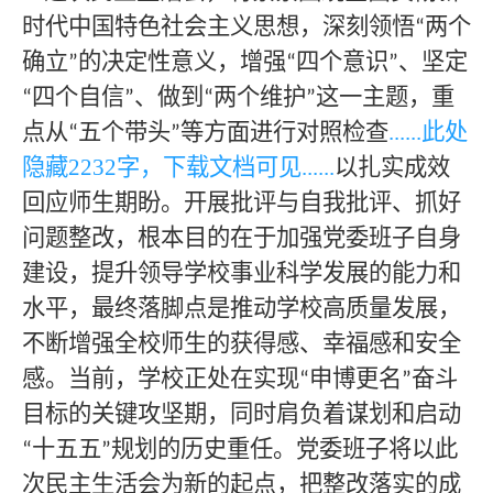
时代中国特色社会主义思想，深刻领悟
两个
“
确立
的决定性意义，增强
四个意识
、坚定
”
“
”
四个自信
、做到
两个维护
这一主题，重
“
”
“
”
点从
五个带头
等方面进行对照检查
......此处
“
”
隐藏
223
2字，下载文档可见......
以扎实成效
回应师生期盼。开展批评与自我批评、抓好
问题整改，根本目的在于加强党委班子自身
建设，提升领导学校事业科学发展的能力和
水平，最终落脚点是推动学校高质量发展，
不断增强全校师生的获得感、幸福感和安全
感。当前，学校正处在实现
申博更名
奋斗
“
”
目标的关键攻坚期，同时肩负着谋划和启动
十五五
规划的历史重任。党委班子将以此
“
”
次民主生活会为新的起点，把整改落实的成