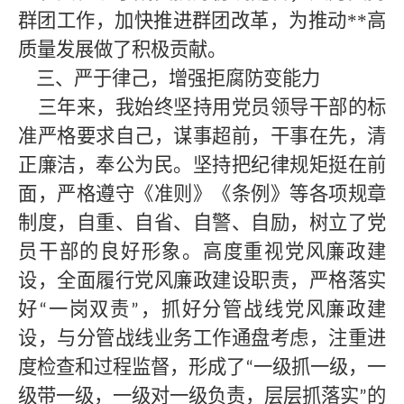
群团工作，加快推进群团改革，为推动
**
高
质量发展做了积极贡献。
三、严于律己，增强拒腐防变能力
三年来，我始终坚持用党员领导干部的标
准严格要求自己，谋事超前，干事在先，清
正廉洁，奉公为民。坚持把纪律规矩挺在前
面，严格遵守《准则》《条例》等各项规章
制度，自重、自省、自警、自励，树立了党
员干部的良好形象。高度重视党风廉政建
设，全面履行党风廉政建设职责，严格落实
好
一岗双责
，抓好分管战线党风廉政建
“
”
设，与分管战线业务工作通盘考虑，注重进
度检查和过程监督，形成了
一级抓一级，一
“
级带一级，一级对一级负责，层层抓落实
的
”