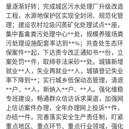
量逐渐好转；完成城区污水处理厂升级改造
工程，水源地保护区实现全封闭、规范化管
理；建设农村垃圾闪蒸矿化处理试点
**
座，
集中畜禽粪污处理中心
**
处，规模养殖场粪
污处理设施配套率达到
**
%；共查处生态环
保案件
**
起，下达责令改正通知书
**
份，立
案处罚
**
件，取缔非法采砂
**
处。城镇新增
就业
**
人，失业再就业
**
人，城镇登记失业
率下降到
**
；实行城乡低保动态管理，清退
**
户、
**
人，新纳入
**
户、
**
人。强化维稳
专班建设，畅通群众信访诉求渠道，加强网
上信访案件办理，全年办理网上投诉
**
件，
办结
**
件。完善落实安全生产责任制，盯紧
重点地区、重点环节、重点行业领域，强化