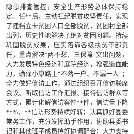
隐患排查管控，安全生产形势总体保持稳
定。任
**
后，主动扛起脱贫攻坚责任，实现
了建档立卡贫困人口全部脱贫，贫困村全部
出列，历史性地解决了绝对贫困问题。持续
巩固脱贫成果，压实落靠各级扶贫干部责
任，重点解决
两不愁、三保障
突出问题，
“
”
大力发展特色经济和庭院经济，增强造血能
力，确保小康路上
不落一户、不漏一人
；
“
”
全力做好信访工作，通过组织召开信访联席
会议、听取信访工作汇报、接待信访群众等
方式，累计化解信访案件
**
件，信访量下降
**
%，
**
信访形势持续好转；认真抓好县委
常务工作，充分发挥助手作用，协助县委书
记和其他班子成员搞好协调配合；大力支持