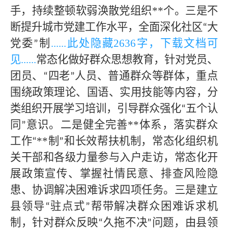
手，持续整顿软弱涣散党组织
**个。三是不
断提升城市党建工作水平，全面深化社区
大
“
党委
制
......此处隐藏
2636字，下载文档可
”
见
......
常态化做好群众思想教育，针对党员、
团员、
四老
人员、普通群众等群体，重点
“
”
围绕政策理论、国语、实用技能等内容，分
类组织开展学习培训，引导群众强化
五个认
“
同
意识。二是健全完善
**
体系，落实群众
”
工作
**
制
和长效帮扶机制，常态化组织机
“
”
关干部和各级力量参与入户走访，常态化开
展政策宣传、掌握社情民意、排查风险隐
患、协调解决困难诉求四项任务。三是建立
县领导
驻点式
帮带解决群众困难诉求机
“
”
制，针对群众反映
久拖不决
问题，由县领
“
”