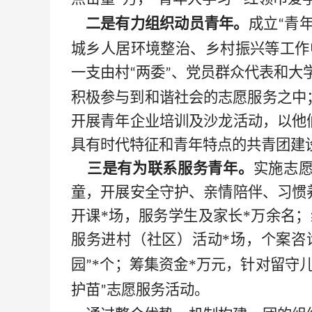
二是有力组织动员青年。
成立
青
“
城乡人居环境整治、乡村振兴等工作
一支由村
两委
、党员群众代表和大
“
”
积极参与到和谐社会的志愿服务之中
开展青年企业培训及沙龙活动，以他
具有时代特征和青年特点的共青团建
三是有为联系服务青年。
实施志
童，开展安全守护、亲情陪伴、习惯
开课
*
场，服务学生及家长
*
万余名；
服务进村（社区）活动
*
场，个案咨
园
*
个；筹集资金
*
万元，针对留守
”
护苗
志愿服务活动。
”