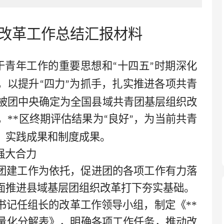
改革工作总结汇报材料
于青年工作的重要思想和
十四五
时期深化
“
”
，以提升
四力
为抓手，扎实推进各项共青
“
”
被团中央确定为全国县域共青团基层组织改
，
**
区终期评估结果为
良好
，为当前共青
“
”
、实践成果和制度成果。
强大合力
团建工作为依托，促进团的各项工作有力落
面推进县域基层团组织改革打下夯实基础。
书记任组长的改革工作领导小组，制定《
**
量化分解表》，明确各项工作任务，推动改