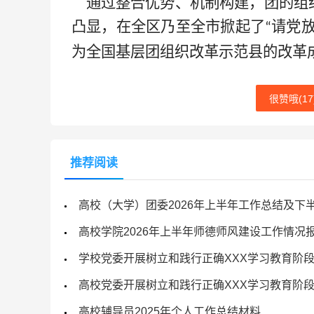
通过整合优势、机制构建，团的组
凸显，在全区乃至全市掀起了
请党
“
为全国基层团组织改革示范县的改革
很赞哦(
17
推荐阅读
高校（大学）团委2026年上半年工作总结及下
高校学院2026年上半年师德师风建设工作情况
学校党委开展树立和践行正确XXX学习教育阶
高校党委开展树立和践行正确XXX学习教育阶
高校辅导员2025年个人工作总结材料