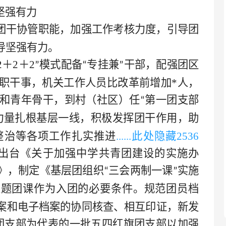
坚强有力
团干协管职能，加强工作考核力度，引导团
导坚强有力。
2＋2＋2
模式配备
专挂兼
干部，配强团区
”
“
”
职干事，机关工作人员比改革前增加
*
人，
和青年骨干，到村（社区）任
第一团支部
“
力量扎根基层一线，积极发挥团干作用，助
整治等各项工作扎实推进
......此处隐藏
2536
出台《关于加强中学共青团建设的实施办
》，制定《基层团组织
三会两制一课
实施
“
”
主题团课作为入团的必要条件。规范团员档
案和电子档案的协同核查、相互印证，新发
团支部为代表的一批五四红旗团支部以加强