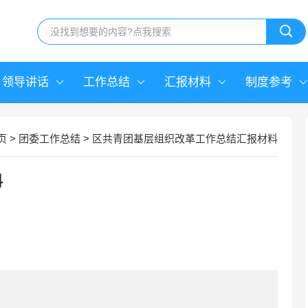
领导讲话
工作总结
汇报材料
制度参考
页
>
团委工作总结
>
区共青团基层组织改革工作总结汇报材料
料