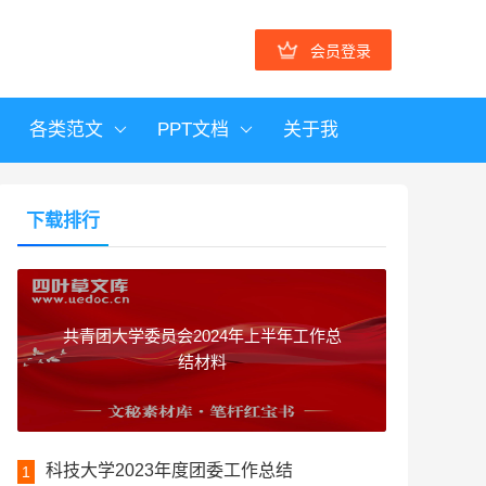
会员登录
各类范文
PPT文档
关于我
下载排行
共青团大学委员会2024年上半年工作总
结材料
科技大学2023年度团委工作总结
1