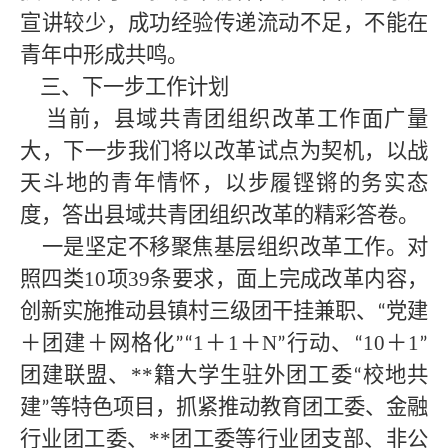
宣讲较少，成功经验传递流动不足，不能在
青年中形成共鸣。
三、下一步
工作计划
当前，县域共青团组织改革工作面广量
大，下一步我们将以改革试点为契机，以战
天斗地的青年情怀，以步履铿锵的务实态
度，答出县域共青团组织改革的精彩答卷。
一是坚定不移聚焦基层组织改革工作。对
照四类
10项39条要求，面上完成改革内容，
创新实施推动县镇村三级团干挂兼职、
党建
“
＋团建＋网格化
1＋1＋N
行动、
10＋1
”“
”
“
”
团建联盟、
**
籍大学生驻外团工委
校地共
“
建
等特色项目，抓紧推动教育团工委、金融
”
行业团工委、
**
团工委等行业团支部、非公