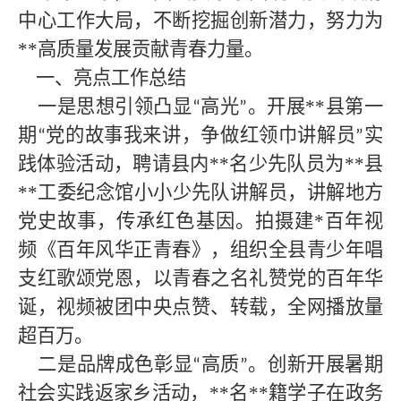
中心工作大局，不断挖掘创新潜力，努力为
**
高质量发展贡献青春力量。
一、亮点工作总结
一是思想引领凸显
高光
。开展**
县第一
“
”
期
党的故事我来讲，争做红领巾讲解员
实
“
”
践体验活动，聘请县内
**
名少先队员为
**
县
**
工委纪念馆小小少先队讲解员，讲解地方
党史故事，传承红色基因。拍摄建
*
百年视
频《百年风华正青春》，组织全县青少年唱
支红歌颂党恩，以青春之名礼赞党的百年华
诞，视频被团中央点赞、转载，全网播放量
超百万。
二是品牌成色彰显
高质
。创新开展暑期
“
”
社会实践返家乡活动，**
名
**
籍学子在政务