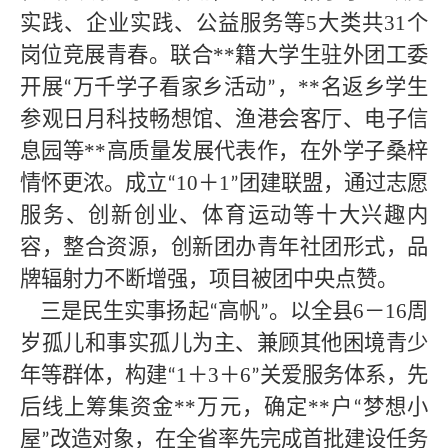
实践、企业实践、公益服务等
5大类共31个
岗位竞展青春。联合
**
籍大学生驻外团工委
开展
万千学子看家乡活动
，
**
名返乡学生
“
”
参观日月科技畅想馆、渔港会客厅、电子信
息园等
**
高质量发展代表作，在外学子桑梓
情怀更浓。成立
10＋
1
团建联盟，通过志愿
“
”
服务、创新创业、体育运动等十大兴趣内
容，整合资源，创新团办青年社团形式，品
牌辐射力不断增强，项目被团中央点赞。
三是民生实事扬起
高帆
。以全县6－16周
“
”
岁孤儿和事实孤儿为主、兼顾其他困境青少
年等群体，构建
1＋3＋6
关爱服务体系，先
“
”
后线上筹集资金**
万元，确定
**
户
梦想小
“
屋
改造对象，在全省率先完成首批建设任务
”