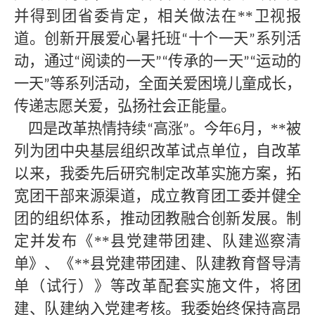
并得到团省委肯定，相关做法在
**
卫视报
道。创新开展爱心暑托班
十个一天
系列活
“
”
动，通过
阅读的一天
传承的一天
运动的
“
”“
”“
一天
等系列活动，全面关爱困境儿童成长，
”
传递志愿关爱，弘扬社会正能量。
四是改革热情持续
高涨
。今年6月，**
被
“
”
列为团中央基层组织改革试点单位，自改革
以来，我委先后研究制定改革实施方案，拓
宽团干部来源渠道，成立教育团工委并健全
团的组织体系，推动团教融合创新发展。制
定并发布《
**
县党建带团建、队建巡察清
单》、《
**
县党建带团建、队建教育督导清
单（试行）》等改革配套实施文件，将团
建、队建纳入党建考核。我委始终保持高昂