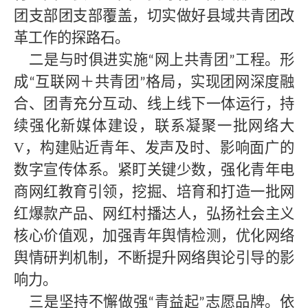
团支部团支部覆盖，切实做好县域共青团改
革工作的探路石。
二是与时俱进实施
网上共青团
工程。形
“
”
成
互联网＋共青团
格局，实现团网深度融
“
”
合、团青充分互动、线上线下一体运行，持
续强化新媒体建设，联系凝聚一批网络大
V，构建贴近青年、发声及时、影响面广的
数字宣传体系。紧盯关键少数，强化青年电
商网红教育引领，挖掘、培育和打造一批网
红爆款产品、网红村播达人，弘扬社会主义
核心价值观，加强青年舆情检测，优化网络
舆情研判机制，不断提升网络舆论引导的影
响力。
三是坚持不懈做强
青益起
志愿品牌。依
“
”