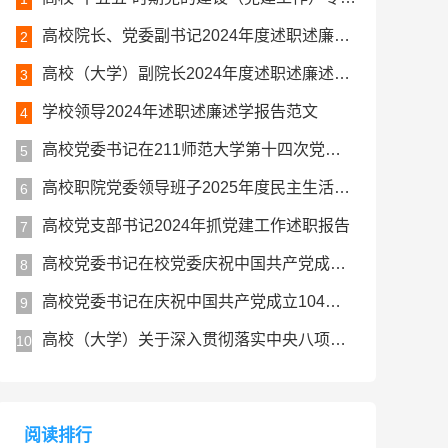
高校院长、党委副书记2024年度述职述廉述学工作报告
2
高校（大学）副院长2024年度述职述廉述学报告
3
学校领导2024年述职述廉述学报告范文
4
高校党委书记在211师范大学第十四次党代会上的讲话报告
5
高校职院党委领导班子2025年度民主生活会对照检查材料（五个带头）
6
高校党支部书记2024年抓党建工作述职报告
7
高校党委书记在校党委庆祝中国共产党成立104周年暨七一表彰大会上的讲话
8
高校党委书记在庆祝中国共产党成立104周年大会上的讲话
9
高校（大学）关于深入贯彻落实中央八项规定精神学习教育总结评估报告
10
阅读排行