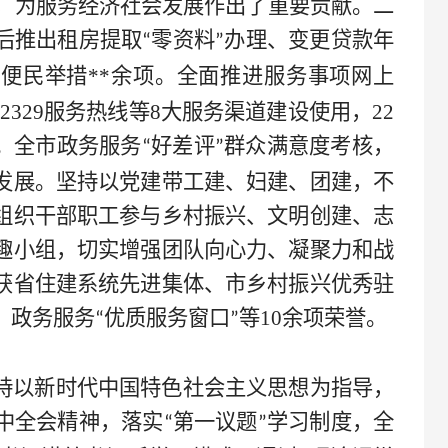
，为服务经济社会发展作出了重要贡献。二
后推出租房提取
零资料
办理、变更贷款年
“
”
等便民举措
**
余项。全面推进服务事项网上
12329服务热线等8大服务渠道建设使用，22
。全市政务服务
好差评
群众满意度考核，
“
”
发展。坚持以党建带工建、妇建、团建，不
组织干部职工参与乡村振兴、文明创建、志
趣小组，切实增强团队向心力、凝聚力和战
获省住建系统先进集体、市乡村振兴优秀驻
、政务服务
优质服务窗口
等10余项荣誉。
“
”
持以新时代中国特色社会主义思想为指导，
中全会精神，落实
第一议题
学习制度，全
“
”