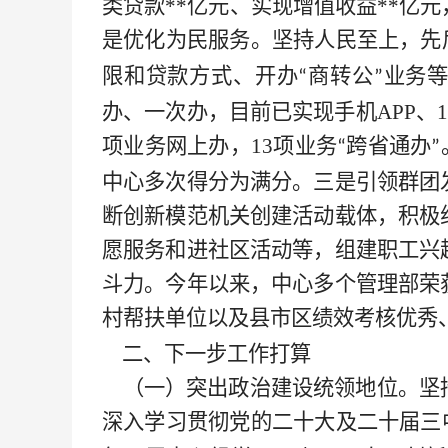
类贷款
**
亿元、实现增值收益
**
亿元
是优化为民服务。坚持人民至上，先
限和贷款方式、开办
商转公
业务
“
”
办、一次办，目前已实现手机
APP、
项业务网上办，13项业务
跨省通办
“
”
中心多次得分为满分。三是引领群团
断创新模范机关创建活动载体，积极
愿服务和进社区活动等，组建职工兴
斗力。今年以来，中心多个管理部荣
村帮扶单位以及县市区绩效考核优秀
二、下一步工作打算
（一）突出政治建设统领地位。坚
深入学习贯彻党的二十大及二十届三