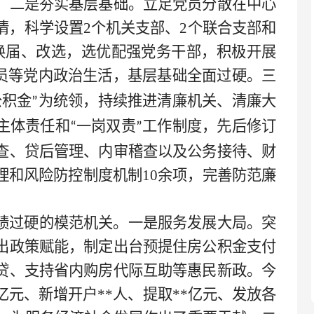
。二是夯实基层基础。立足党员分散在中心
情，科学设置2个机关支部、2个联合支部和
换届、改选，选优配强党务干部，积极开展
员等党内政治生活，基层基础全面过硬。三
公积金
为统领，持续推进清廉机关、清廉大
”
主体责任和
一岗双责
工作制度，先后修订
“
”
查、贷后管理、内审稽查以及公务接待、财
理和风险防控制度机制10余项，完善防范廉
绩过硬的模范机关。一是服务发展大局。突
出政策赋能，制定出台预提住房公积金支付
贷、支持省内购房代际互助等惠民新政。今
亿元、新增开户
**
人、提取
**
亿元、发放各