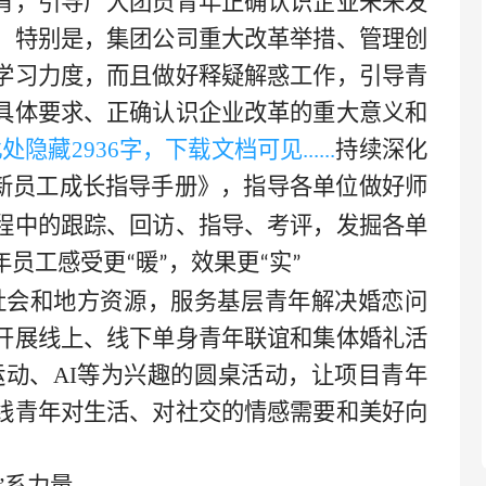
育，引导广大团员青年正确认识企业未来发
。特别是，集团公司重大改革举措、管理创
学习力度，而且做好释疑解惑工作，引导青
具体要求、正确认识企业改革的重大意义和
..此处隐藏
2936字，下载文档可见
......
持续深化
新员工成长指导手册》，指导各单位做好师
程中的跟踪、回访、指导、考评，发掘各单
年员工感受更
暖
，效果更
实
“
”
“
”
社会和地方资源，服务基层青年解决婚恋问
开展线上、线下单身青年联谊和集体婚礼活
运动、AI等为兴趣的圆桌活动，让项目青年
线青年对生活、对社交的情感需要和美好向