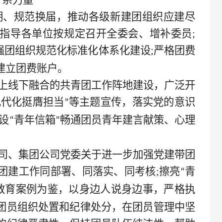
”系力量
期、规范换届，推动各级新建团组织应建尽
指导各单位按规定召开全委会、增补委员;
强团组织规范化标准化体系化建设;严格团费
建立团费账户。
线上线下融合的共青团工作阵地建设，广泛开
现代化挺膺担当
等主题宣传，落实党的意识
”
设
青年信箱
畅通团员青年建言献策、心理
“
”
司
、
集团公司
党委关于进一步加强党建带团
团建工作同部署、同落实、同考核
;擦亮
青
“
教育案例为鉴，以身边人说身边事，严格执
团员组织处置和纪律处分，在团员管理中坚