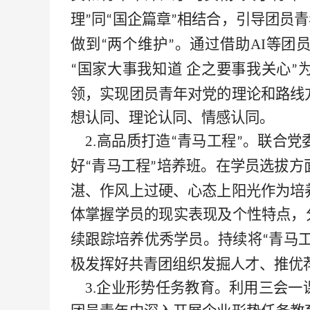
理
同
国企篇章
相结合，引导团员青
”
“
”
做到
两个维护
。通过借助AI等团
“
”
国家大事我知道 企之要事我关心
“
”
领，实现团员青年对党的理论和路线
想认同、理论认同、情感认同。
2.高品质打造
青马工程
。联合党
“
”
好
青马工程
培养班。在学员选拔方
“
”
湛、作风上过硬、心态上阳光作为培
体掌握学员的现实表现及个性特点，
续跟踪培养优秀学员。持续将
青马
“
极发挥好共青团组织发掘人才、推优
3.企业形势任务教育。利用三会一