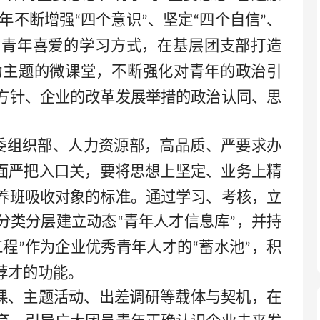
年不断增强
四个意识
、坚定
四个自信
、
“
”
“
”
员青年喜爱的学习方式，在基层团支部打造
为主题的微课堂，不断强化对青年的政治引
方针、企业的改革发展举措的政治认同、思
委组织部、人力资源部，高品质、严要求办
面严把入口关，要将思想上坚定、业务上精
养班吸收对象的标准。通过学习、考核，立
分类分层建立动态
青年人才信息库
，并持
“
”
工程
作为企业优秀青年人才的
蓄水池
，积
”
“
”
荐才的功能。
课、主题活动、出差调研等载体与契机，在