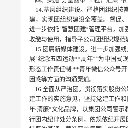
四、实施
“夯基固本”工程，汇聚“根
14.基层组织建设。严格团组织按
建，实现团组织建设全覆盖。督促、
进一步依托
智慧团建
管理平台，加
“
”
收缴与使用，指导子公司团组织规范
15.团属新媒体建设。进一步加强
展
纪念五四运动**
周年
为中国式
“
”“
形态工作责任制;
**青年
微信公众号开
困惑等方面的沟通渠道
。
16.全面从严治团。贯彻落实
股份公
建工作的实施意见，坚持党建工作和
年
清廉
文化品牌，以集团公司警示
·
”
行团内纪律处分条例，依规依纪开展