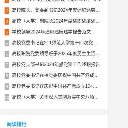
高校院长、党委副书记2024年度述职述廉述学工作报告
2
高校（大学）副院长2024年度述职述廉述学报告
3
学校领导2024年述职述廉述学报告范文
4
高校党委书记在211师范大学第十四次党代会上的讲话报告
5
高校职院党委领导班子2025年度民主生活会对照检查材料（五个带头）
6
高校党支部书记2024年抓党建工作述职报告
7
高校党委书记在校党委庆祝中国共产党成立104周年暨七一表彰大会上的讲话
8
高校党委书记在庆祝中国共产党成立104周年大会上的讲话
9
高校（大学）关于深入贯彻落实中央八项规定精神学习教育总结评估报告
10
阅读排行