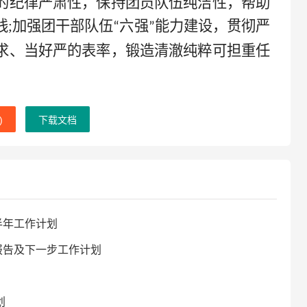
的纪律严肃性，保持团员队伍纯洁性，帮助
线;加强团干部队伍
六强
能力建设，贯彻严
“
”
求、当好严的表率，锻造清澈纯粹可担重任
)
下载文档
半年工作计划
报告及下一步工作计划
划