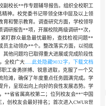
校副校长
**
作专题辅导报告。组织全校职工
话精神。校党委书记带领全体中层及以上领
教育和警示教育。调查研究方面，学校领导
项调研报告
**
项，开展校院两级调研
**
次，
，紧盯群众最急最忧最盼，查找检视问题
**
成员主动领办
**
个。
整改落实方面，以彻底
项，其他问题均已取得重大进展或完成阶段性
，全校广大
......此处隐藏
903
2字，下载文档
部职工奋勇拼搏、锐意进取，克服了一个又
流险滩，确保了年度
重点任务
圆满完成。
学
提升，呈现
出向上向好
的
良性发展态势。学
，
**
省
省
属
高校
第二
；位列校友会
**
“中国
三，创校友会最好排名；首次进入
CWUR
世