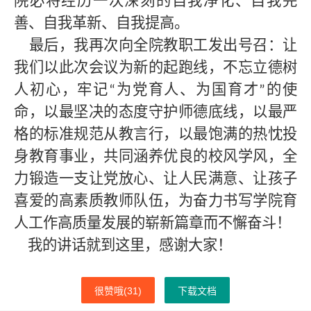
院必将经历一次深刻的自我净化、自我完
善、自我革新、自我提高。
最后，我再次向全院教职工发出号召：让
我们以此次会议为新的起跑线，不忘立德树
人初心，牢记
为党育人、为国育才
的使
“
”
命，以最坚决的态度守护师德底线，以最严
格的标准规范从教言行，以最饱满的热忱投
身教育事业，共同涵养优良的校风学风，全
力锻造一支让党放心、让人民满意、让孩子
喜爱的高素质教师队伍，为奋力书写学院育
人工作高质量发展的崭新篇章而不懈奋斗！
我的讲话就到这里，感谢大家！
很赞哦(
31
)
下载文档