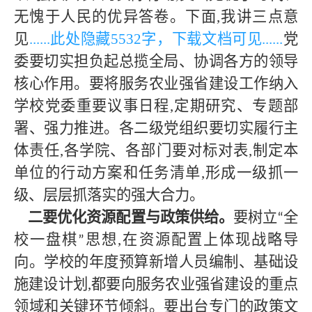
无愧于人民的优异答卷。下面,我讲三点意
见
......此处隐藏
553
2字，下载文档可见......
党
委要切实担负起总揽全局、协调各方的领导
核心作用。要将服务农业强省建设工作纳入
学校党委重要议事日程
,定期研究、专题部
署、强力推进。各二级党组织要切实履行主
体责任,各学院、各部门要对标对表,制定本
单位的行动方案和任务清单,形成一级抓一
级、层层抓落实的强大合力。
二要优化资源配置与政策供给。
要树立
全
“
校一盘棋
思想,在资源配置上体现战略导
”
向。学校的年度预算新增人员编制、基础设
施建设计划,都要向服务农业强省建设的重点
领域和关键环节倾斜。要出台专门的政策文