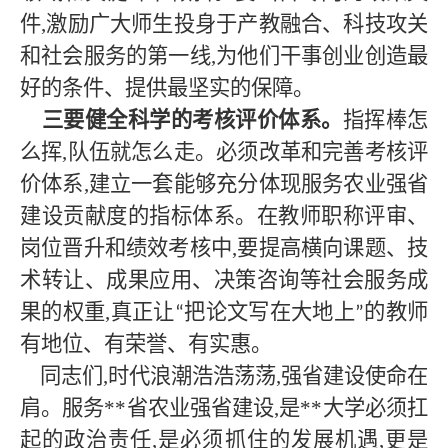
件,激励广大师生投身于产教融合、科技攻关
和社会服务的第一线,为他们干事创业创造最
好的条件、提供最坚实的保障。
三要健全科学的考核评价体系。
指挥棒怎
么挥
,队伍就怎么走。必须改革和完善考核评
价体系,建立一套能够充分体现服务农业强省
建设贡献度的指标体系。在教师职称评审、
岗位晋升和绩效考核中,要提高横向课题、技
术转让、成果应用、决策咨询等社会服务成
果的权重,真正让
把论文写在大地上
的教师
“
”
有地位、有荣誉、有实惠。
同志们
,时代浪潮浩浩荡荡,强省建设使命在
肩。服务
**
省农业强省建设
,是
**
大学必须扛
起的政治责任
,是必须抓住的发展机遇,更是