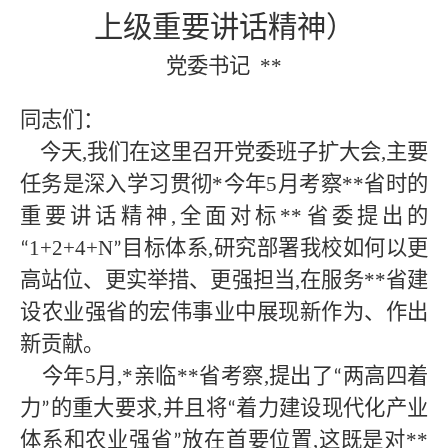
上级重要讲话精神）
党委书记
**
同志们：
今天
,我们在这里召开党委班子扩大会,主要
任务是深入学习贯彻
*
今年
5月考察
**
省时的
重要讲话精神
,全面对标
**
省委提出的
1+2+4+N
目标体系,研究部署我校如何以更
“
”
高站位、更实举措、更强担当,在服务
**
省建
设农业强省的宏伟事业中展现新作为、作出
新贡献。
今年
5月,
*
亲临
**
省考察
,提出了
两高四着
“
力
的重大要求,并且将
着力建设现代化产业
”
“
体系和农业强省
放在首要位置,这既是对
**
”