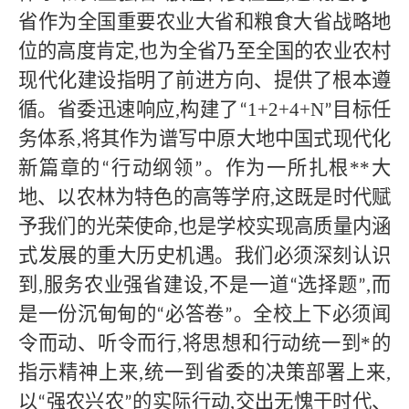
省作为全国重要农业大省和粮食大省战略地
位的高度肯定
,也为全省乃至全国的农业农村
现代化建设指明了前进方向、提供了根本遵
循。省委迅速响应,构建了
1+2+4+N
目标任
“
”
务体系,将其作为谱写中原大地中国式现代化
新篇章的
行动纲领
。作为一所扎根
**
大
“
”
地、以农林为特色的高等学府
,这既是时代赋
予我们的光荣使命,也是学校实现高质量内涵
式发展的重大历史机遇。我们必须深刻认识
到,服务农业强省建设,不是一道
选择题
,而
“
”
是一份沉甸甸的
必答卷
。全校上下必须闻
“
”
令而动、听令而行,将思想和行动统一到
*的
指示精神上来
,统一到省委的决策部署上来,
以
强农兴农
的实际行动,交出无愧于时代、
“
”