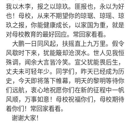
我以木李，报之以琼玖。匪报也，永以为好
也！母校，从来不期望你的琼琚、琼瑶、琼
玖之报，你能健康成长，以家国为重，就是
对母校教育的最好回应。常回家看看。
大鹏一日同风起，扶摇直上九万里。假令
风歇时下来，犹能簸却沧溟水。世人见我恒
殊调，闻余大言皆冷笑。宣父犹能畏后生，
丈夫未可轻年少。同学们，昨天已经成为历
史，今天即将落下帷幕，明天的黎明等待你
们远航，衷心地祝愿你们在新的征程中一帆
风顺，万事如意！母校祝福你们，母校期待
着你们！常回家看看。
谢谢大家！