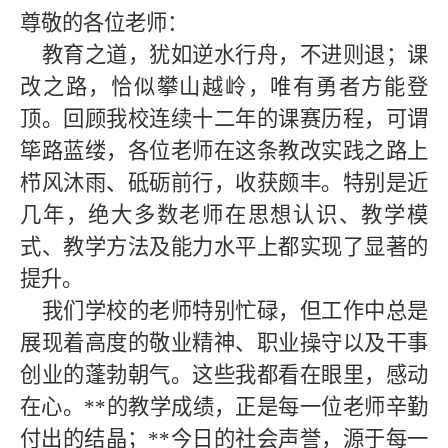
尊敬的各位老师：
教育之道，犹如逆水行舟，不进则退；课
改之路，恰似攀山越岭，唯有勇者方能登
顶。回顾我校连续十二年的课赛历程，可谓
筚路蓝缕，各位老师在这条教改实践之路上
栉风沐雨、砥砺前行，收获颇丰。特别是近
几年，绝大多数老师在思想认识、教学模
式、教学方法及能力水平上都实现了显著的
提升。
我们学校的老师特别忙碌，但工作中总是
展现着高度的敬业精神、职业操守以及干事
创业的蓬勃朝气。这些我都看在眼里，感动
在心。
**
的教学成绩，正是每一位老师辛勤
付出的结晶；
**
今日的社会声誉，源于每一