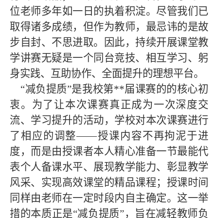
位老师多年如一日的执着积淀。尽管我们已
取得诸多成绩，但作为教师，最忌讳的是故
步自封、不思进取。因此，持续开展课堂教
学讲赛无疑是一个同台竞技、相互学习、躬
身实践、互助协作、全面提升的理想平台。
“
减负提质
”
是我校第
**
届课赛的的核心初
衷。为了让本次课赛真正成为一次深度交
流、学习提升的活动，学校对本次课赛进行
了相应的调整
——
授课内容不再拘泥于进
度，而是由授课者本人精心准备一节最能代
表个人备课水平、展现教学能力、彰显教学
风采、实现高效课堂的精品课程；授课时间
同样由老师在一定时段内自主确定。这一举
措的本质正是
“
减负提质
”
，旨在减轻教师负