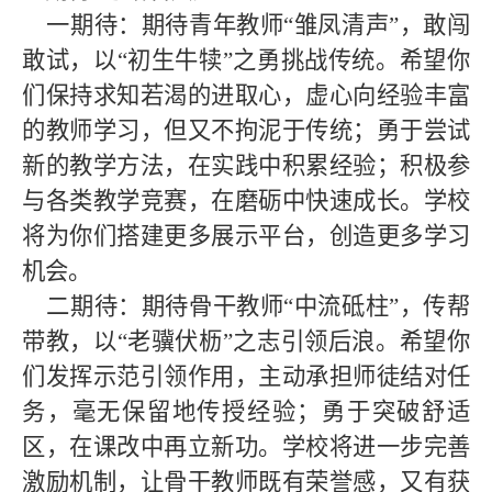
一期待：期待青年教师
“
雏凤清声
”
，敢闯
敢试，以
“
初生牛犊
”
之勇挑战传统。希望你
们保持求知若渴的进取心，虚心向经验丰富
的教师学习，但又不拘泥于传统；勇于尝试
新的教学方法，在实践中积累经验；积极参
与各类教学竞赛，在磨砺中快速成长。学校
将为你们搭建更多展示平台，创造更多学习
机会。
二期待：期待骨干教师
“
中流砥柱
”
，传帮
带教，以
“
老骥伏枥
”
之志引领后浪。希望你
们发挥示范引领作用，主动承担师徒结对任
务，毫无保留地传授经验；勇于突破舒适
区，在课改中再立新功。学校将进一步完善
激励机制，让骨干教师既有荣誉感，又有获