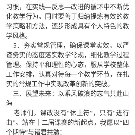
习惯，在实践
—
反思
—
改进的循环中不断优
化教学行为。同时要善于归纳提炼有效的教
学策略和方法，逐步形成具有个人特色的教
学风格。
5
．夯实常规管理，确保课堂实效。以严
谨务实的态度落实教学常规，细化教学过程
管理。保持平和理性的心态，服从学校整体
工作安排，认真对待每一个教学环节，在扎
实的常规工作中实现改革创新的突破。
三、展望未来：以乘风破浪的志气共赴山
海
老师们，课改没有
“
休止符
”
，只有
“
进行
曲
”
。站在十二届课赛的新起点，我愿以
“
四
个期待
”
与诸君共勉：