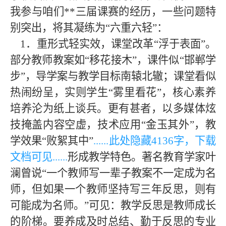
我参与咱们
**
三届课赛的经历，一些问题特
别突出，将其凝练为
“
六重六轻
”
：
1
．重形式轻实效，课堂改革
“
浮于表面
”
。
部分教师教案如
“
移花接木
”
，课件似
“
邯郸学
步
”
，导学案与教学目标南辕北辙；课堂看似
热闹纷呈，实则学生
“
雾里看花
”
，核心素养
培养沦为纸上谈兵。更有甚者，以多媒体炫
技掩盖内容空虚，技术应用
“
金玉其外
”
，教
学效果
“
败絮其中
”
......此处隐藏
4136字，下载
文档可见
......
形成教学特色。著名教育学家叶
澜曾说
“
一个教师写一辈子教案不一定成为名
师，但如果一个教师坚持写三年反思，则有
可能成为名师。
”
可见：教学反思是教师成长
的阶梯。要养成及时总结、勤于反思的专业