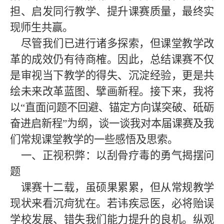
担、启发同行教学、提升课赛质量，最终实
现师生共赢。
尽管我们已进行诸多探索，但课堂教学改
革的成效仍有待商榷。因此，总结课赛不仅
是审视当下教学的得失、沉淀经验，更是共
绘未来改革蓝图、擘画新程。接下来，我将
以
“
直面问题不回避、锚定方向谋突破、砥砺
奋进启新程
”
为纲，谈一谈我对本届课赛及我
们常规课堂教学的一些感悟及思索。
一、正视积弊：以刮骨疗毒的勇气揭摆问
题
课赛十二载，虽硕果累累，但从常规教学
现状来看沉疴犹在。若讳疾忌医，必将贻误
学校发展、错失我们能力提升的良机。纵观