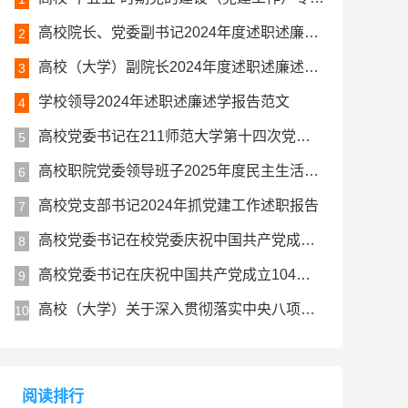
高校院长、党委副书记2024年度述职述廉述学工作报告
2
高校（大学）副院长2024年度述职述廉述学报告
3
学校领导2024年述职述廉述学报告范文
4
高校党委书记在211师范大学第十四次党代会上的讲话报告
5
高校职院党委领导班子2025年度民主生活会对照检查材料（五个带头）
6
高校党支部书记2024年抓党建工作述职报告
7
高校党委书记在校党委庆祝中国共产党成立104周年暨七一表彰大会上的讲话
8
高校党委书记在庆祝中国共产党成立104周年大会上的讲话
9
高校（大学）关于深入贯彻落实中央八项规定精神学习教育总结评估报告
10
阅读排行