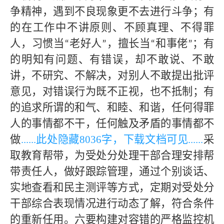
争精神，遇到不良现象更不去进行斗争；有
的在工作中不讲原则、不顾真理、不得罪
人，习惯当
老好人
，擅长当
和事佬
；有
“
”
“
”
的明知有问题、有错误，却不敢说、不敢
讲，不研究、不解决，对别人不敢提出批评
意见，对错误行为既不正视，也不抵制；有
的追求所谓的和气、和睦、和谐，任何得罪
人的事情都不干，任何触及矛盾的事情都不
做
......此处隐藏
8036字，下载文档可见
......
采
取教育帮带，为受处分处理干部合理安排帮
带责任人，做好跟踪管理，通过个别谈话、
实地查看和民主测评等方式，定期对受处分
干部综合表现情况进行动态了解，符合条件
的重新任用。六要构建对容错的严格监控机