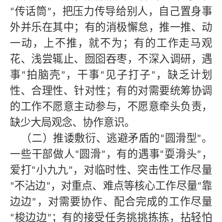
传话筒
，把压力传导给别人，自己置身事
“
”
外并乐在其中；有的消极懈怠，推一推、动
一动，上不推，就不为；有的工作走马观
花、浅尝辄止、囫囵吞枣，不深入调研，遇
事
拍脑壳
，干事
见子打子
，缺乏计划
“
”
“
”
性、合理性、针对性；有的对需要统筹协调
的工作不愿意主动参与，不愿意牵头负责，
缺少大局观念、协作意识。
（二）推诿敷衍、逃避矛盾的
圆滑型
。
“
”
一些干部做人
圆滑
，有的遇事
耍滑头
，
“
”
“
”
爱打
小九九
，对临时性、突击性工作尽量
“
”
不沾边
，对重点、难点等核心工作尽量
靠
“
”
“
边边
，对需要协作、配合完成的工作尽量
”
梭边边
；有的接受任务挑挑拣拣，拈轻怕
“
”