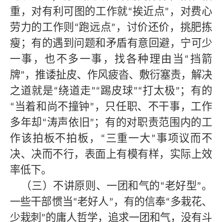
重，对有利可图的工作就
挨近点
，对费心
“
”
劳力的工作则
跑远点
，讨价还价，挑肥拣
“
”
瘦；有的遇到问题和矛盾有意回避，宁可少
一事，也不多一事，找各种理由当
挡箭
“
牌
，推诿扯皮、作风疲沓、敷衍塞责，解决
”
之道就是
绕道走
踢皮球
打太极
；有的
“
”“
”“
”
当着和尚不撞钟
，只任职、不干事，工作
“
”
多年却
涛声依旧
；有的对职责范围内的工
“
”
作该拍板不拍板，
三重一大
事项议而不
“
”
决、决而不行，表面上有模有样，实际上效
率低下。
（三）不讲原则、一团和气的
老好型
。
“
”
一些干部惯当
老好人
，有的信奉
多栽花、
“
”
“
少栽刺
的庸人哲学，追求一团和气，没有斗
”