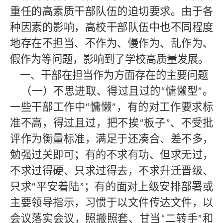
重任的高素质干部队伍的迫切要求。
由于各
种因素的影响，
高校
干部队伍中也不同程度
地存在不担当、不作为、慢作为、乱作为、
假作为等问题，影响到了
学校高质量
发展。
一、干部在担当作为方面存在的主要问题
（一）不思进取、得过且过的
慵懒型
。
“
”
一些干部工作中
慵懒
，有的对工作要求标
“
”
准不高，得过且过，把不挨
板子
、不受批
“
”
评作为衡量标准，满足于还凑合、差不多，
勉强过关即可；有的不求有功、但求无过，
不求过得硬、只求过得去，不求升迁晋级、
只求
平安着陆
；有的面对上级安排部署或
“
”
主要领导指示，习惯于以文件传达文件，以
会议落实会议，照搬照套、甘当
二转手
和
“
”