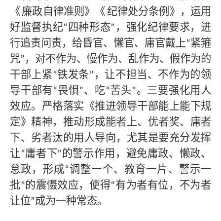
《
廉政自律准则》《
纪律处分条例》，运用
好监督执纪
四种形态
，强化纪律要求，进
“
”
行追责问责，给昏官、懒官、庸官戴上
紧箍
“
咒
，对不作为、慢作为、乱作为、假作为的
”
干部上紧
铁发条
，让不担当、不作为的领
“
”
导干部有
畏惧
、吃
苦头
。三要强化用人
“
”
“
”
效应。严格落实《推进领导干部能上能下规
定》精神，推动形成能者上、优者奖、庸者
下、劣者汰的用人导向，尤其是要充分发挥
让
庸者下
的警示作用，避免庸政、懒政、
“
”
怠政，形成
调整一个、教育一片、警示一
“
批
的震慑效应，使得
有为者有位，不为者
”
“
让位
成为一种常态。
”