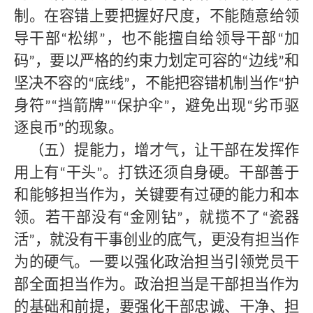
制。在容错上要把握好尺度，不能随意给领
导干部
松绑
，也不能擅自给领导干部
加
“
”
“
码
，要以严格的约束力划定可容的
边线
和
”
“
”
坚决不容的
底线
，不能把容错机制当作
护
“
”
“
身符
挡箭牌
保护伞
，避免出现
劣币驱
”“
”“
”
“
逐良币
的现象。
”
（五）提能力，增才气，让干部在发挥作
用上有
干头
。打铁还须自身硬。干部善于
“
”
和能够担当作为，关键要有过硬的能力和本
领。若干部没有
金刚钻
，就揽不了
瓷器
“
”
“
活
，就没有干事创业的底气，更没有担当作
”
为的硬气。一要以强化政治担当引领党员干
部全面担当作为。政治担当是干部担当作为
的基础和前提，要强化干部忠诚、干净、担