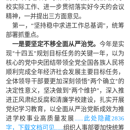
校
实际
工作、进一步贯彻落实好今天的会议
精神，一并提出三方面意见。
第一，
“坚持稳中求进工作总基调”，统筹
部署抓重点。
一是要坚定不移全面从严治党。
今年是实
现
十四五
规划目标任务的关键一年，以为
“
”
核心的党中央团结带领全党全国各族人民将
顺利完成全年经济社会发展主要目标任务，
全体领导干部要更加深刻领悟
两个确立
的
“
”
决定性意义，坚决做到
两个维护
，深入推
“
”
进正风肃纪反腐和清廉学校建设，扎实开展
党纪学习教育，以全面从严治党新成效为推
进学校事业高质量发展
......此处隐藏
2836
字，下载文档可见
......
组织人事部要加快统筹