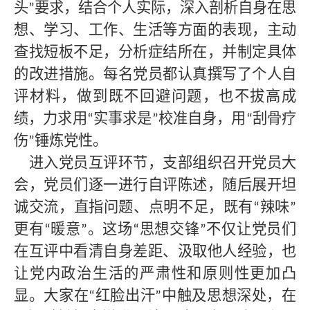
头
要求，结合个人实际，深入剖析自身在思
”
想、学习、工作、生活等方面的表现，主动
查找短板不足，分析症结所在，并制定具体
的改进措施。每名党员都认真撰写了个人自
评材料，做到既不回避问题，也不拔高成
绩，力求用
实事求是
校准自身，用
刮骨疗
“
”
“
伤
锤炼党性。
”
进入党员互评环节，支部组织召开党员大
会，党员们逐一进行自评陈述，随后展开坦
诚交流，直指问题、点明不足，既有
辣味
“
”
更有
暖意
。这场
思想交锋
不仅让党员们
“
”
“
”
在互评中看清自身差距、汲取他人经验，也
让党内政治生活的严肃性和原则性更加凸
显。大家在
红脸出汗
中触及思想深处，在
“
”