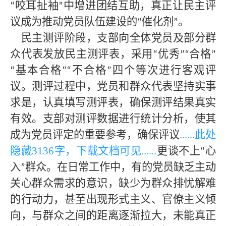
咬耳扯袖
中增进团结互助，真正让民主评
“
”
议成为推动党员队伍建设的
催化剂
。
“
”
民主测评阶段，支部向全体党员及部分群
众代表发放民主测评表，采用
优秀
合格
“
”“
”
基本合格
不合格
四个等次进行客观评
“
”“
”
议。测评过程中，党员和群众代表坚持实事
求是，认真填写测评表，确保测评结果真实
有效。支部对测评数据进行统计分析，使其
成为党员评定的重要参考，确保评议
......此处
隐藏
3136字，下载文档可见
......
更谈不上
心
“
入
群众。在日常工作中，有的党员缺乏主动
”
关心群众需求的意识，缺少为群众排忧解难
的行动力，甚至出现形式主义、官僚主义倾
向，与群众之间的距离逐渐拉大，未能真正