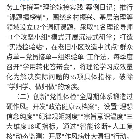
务工作撰写
理论嫁接实践
案例日记；推行
“
”
课题揭榜制
，围绕乡村振兴、基层治理等
“
”
领域设立12个调研课题，采取
1名理论导师
“
+1个攻坚小组
模式开展沉浸式研学；打造
”
实践检验站
，在老旧小区改造中试点
群众
“
”
“
点单
党员接单
组织验单
工作法，每季度
—
—
”
召开
学用转化答辩会
，将理论学习成效量
“
”
化为解决实际问题的35项具体指标，破除
学归学、做归做
的顽疾。
“
”
（二）创新
党性体检
全周期体系锻造过
“
”
硬作风。开发
政治健康云档案
，设置
理想
“
”
“
信念纯度
纪律规矩刻度
宗旨意识温度
三
”“
”“
”
大维度18项指标，通过
智能诊断+人工复
“
核
动态监测；开展
作风病灶大清扫
行动，
”
“
”