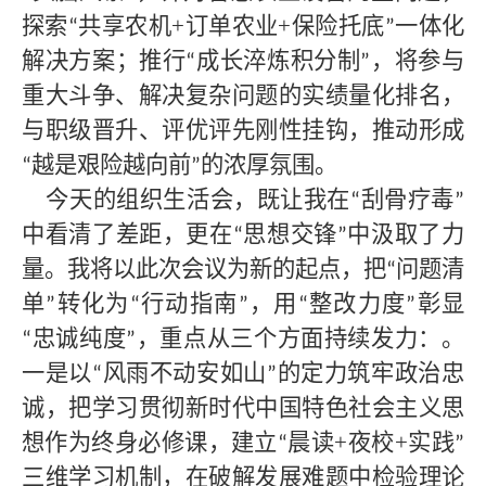
探索
共享农机+订单农业+保险托底
一体化
“
”
解决方案；推行
成长淬炼积分制
，将参与
“
”
重大斗争、解决复杂问题的实绩量化排名，
与职级晋升、评优评先刚性挂钩，推动形成
越是艰险越向前
的浓厚氛围。
“
”
今天的组织生活会，既让我在
刮骨疗毒
“
”
中看清了差距，更在
思想交锋
中汲取了力
“
”
量。我将以此次会议为新的起点，把
问题清
“
单
转化为
行动指南
，用
整改力度
彰显
”
“
”
“
”
忠诚纯度
，重点从三个方面持续发力：。
“
”
一是以
风雨不动安如山
的定力筑牢政治忠
“
”
诚，把学习贯彻新时代中国特色社会主义思
想作为终身必修课，建立
晨读+夜校+实践
“
”
三维学习机制，在破解发展难题中检验理论