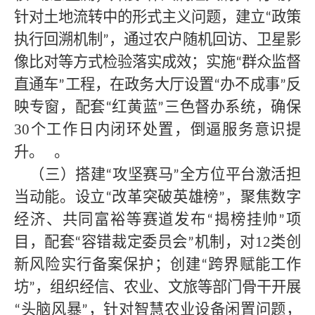
针对土地流转中的形式主义问题，建立
政策
“
执行回溯机制
，通过农户随机回访、卫星影
”
像比对等方式检验落实成效；实施
群众监督
“
直通车
工程，在政务大厅设置
办不成事
反
”
“
”
映专窗，配套
红黄蓝
三色督办系统，确保
“
”
30个工作日内闭环处置，倒逼服务意识提
升。
。
（三）搭建
攻坚赛马
全方位平台激活担
“
”
当动能。设立
改革突破英雄榜
，聚焦数字
“
”
经济、共同富裕等赛道发布
揭榜挂帅
项
“
”
目，配套
容错裁定委员会
机制，对12类创
“
”
新风险实行备案保护；创建
跨界赋能工作
“
坊
，组织经信、农业、文旅等部门骨干开展
”
头脑风暴
，针对智慧农业设备闲置问题，
“
”