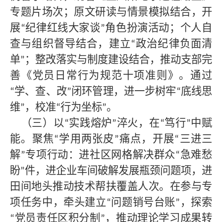
专题片场次；原文研读与情景模拟结合，开
展
纪律红线大家谈
角色扮演活动；个人自
“
”
查与组织督导结合，建立
政治纪律负面清
“
单
；整改落实与制度建设结合，推动支部完
”
善《党员日常行为规范十项准则》。通过
学、查、改
闭环管理，进一步树牢
底线思
“
”
“
维
，校准
行为坐标
。
”
“
”
（三）以
实践熔炉
淬火，在
笃行
中赋
“
”
“
”
能。聚焦
学用两张皮
痛点，开展
三进三
“
”
“
解
专项行动：进社区网格解决群众
急难愁
”
“
盼
件，进企业车间破解发展瓶颈问题项，进
”
田间地头推动技术帮扶覆盖人次。在参与专
项任务中，牵头建立
问题销号台账
，探索
“
”
党员责任区积分制
，推动理论学习成果转
“
”