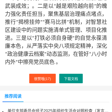
武装成效；。二是以
越是艰险越向前
的魄
“
”
力强化责任担当，聚焦基层治理痛点堵点，
推行
揭榜挂帅
赛马比拼
机制，对智慧社
“
”“
”
区建设中的问题实施清单式管理、项目化推
进。三是以
打铁必须自身硬
的自觉永葆清
“
”
廉本色，从严落实中央八项规定精神，深化
政治健康云档案
动态监测，在管好
八小时
“
”
“
内外
中擦亮党员底色
。
”
很赞哦(
17
)
下载文档
推荐阅读
单位支部委员会班子2025年组织生活会对照检查（发言）材料