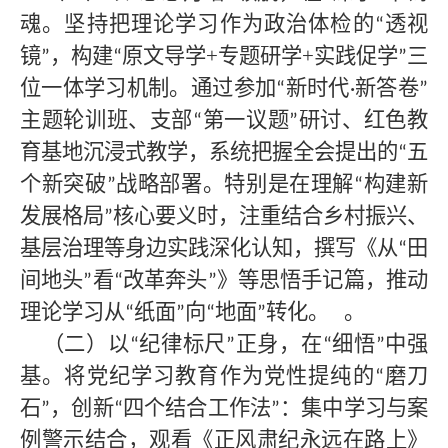
魂。坚持把理论学习作为政治体检的
透视
“
镜
，构建
原文导学+专题研学+实践促学
三
”
“
”
位一体学习机制。通过参加
新时代
新答卷
“
·
”
主题轮训班、支部
第一议题
研讨、红色教
“
”
育基地沉浸式教学，系统把握全会提出的
五
“
个新突破
战略部署。特别是在理解
构建新
”
“
发展格局
核心要义时，注重结合乡村振兴、
”
基层治理等身边实践深化认知，撰写《从
田
“
间地头
看
改革奔头
》等思悟手记篇，推动
”
“
”
理论学习从
纸面
向
地面
转化。
。
“
”
“
”
（二）以
纪律标尺
正身，在
细悟
中强
“
”
“
”
基。将党纪学习教育作为党性提纯的
磨刀
“
石
，创新
四个结合工作法
：集中学习与案
”
“
”
例警示结合，观看《正风肃纪永远在路上》