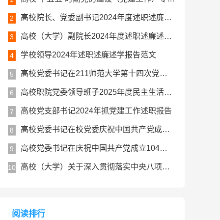
高校院长、党委副书记2024年度述职述廉述学工作报告
2
高校（大学）副院长2024年度述职述廉述学报告
3
学校领导2024年述职述廉述学报告范文
4
高校党委书记在211师范大学第十四次党代会上的讲话报告
5
高校职院党委领导班子2025年度民主生活会对照检查材料（五个带头）
6
高校党支部书记2024年抓党建工作述职报告
7
高校党委书记在校党委庆祝中国共产党成立104周年暨七一表彰大会上的讲话
8
高校党委书记在庆祝中国共产党成立104周年大会上的讲话
9
高校（大学）关于深入贯彻落实中央八项规定精神学习教育总结评估报告
10
阅读排行