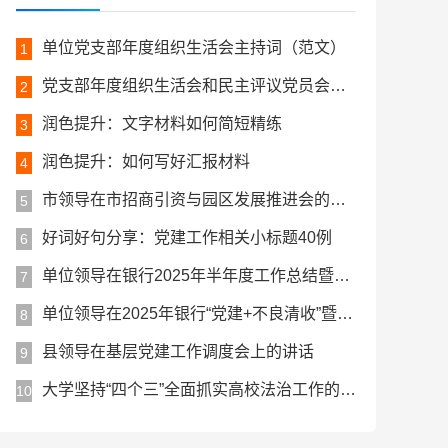
单位党支部年度组织生活会主持词（范文）
1
党支部年度组织生活会和民主评议党员会议主持词（范文）
2
润色提升：文字材料如何简短精练
3
润色提升：如何写好汇报材料
4
市领导在市招商引资与园区发展推进会的讲话（范文）
5
好词好句分享：党建工作相关小标题40例
6
单位领导在银行2025年半年度工作总结暨表彰大会上的讲话
7
单位领导在2025年银行“党建+不良清收”暨“百日攻坚”活动总结会上的讲话
8
县领导在基层党建工作调度会上的讲话
9
大学坚持“四个三”全面抓实高校法治工作的工作简报
10