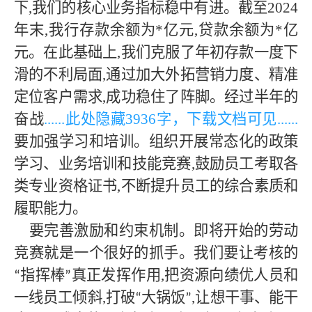
下,我们的核心业务指标稳中有进。截至2024
年末,我行存款余额为*亿元,贷款余额为*亿
元。在此基础上,我们克服了年初存款一度下
滑的不利局面,通过加大外拓营销力度、精准
定位客户需求,成功稳住了阵脚。经过半年的
奋战
......此处隐藏
3936字，下载文档可见
......
要加强学习和培训。组织开展常态化的政策
学习、业务培训和技能竞赛
,鼓励员工考取各
类专业资格证书,不断提升员工的综合素质和
履职能力。
要完善激励和约束机制。即将开始的劳动
竞赛就是一个很好的抓手。我们要让考核的
指挥棒
真正发挥作用,把资源向绩优人员和
“
”
一线员工倾斜,打破
大锅饭
,让想干事、能干
“
”