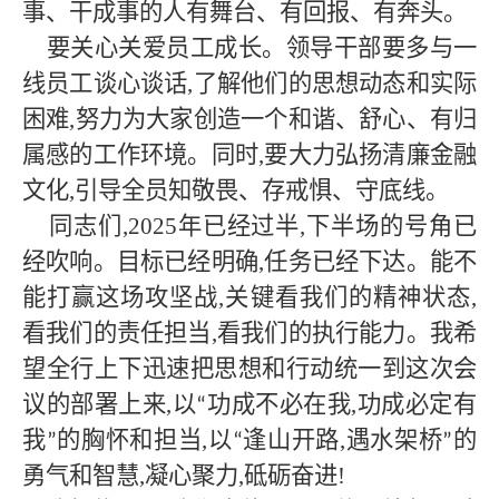
事、干成事的人有舞台、有回报、有奔头。
要关心关爱员工成长。领导干部要多与一
线员工谈心谈话
,了解他们的思想动态和实际
困难,努力为大家创造一个和谐、舒心、有归
属感的工作环境。同时,要大力弘扬清廉金融
文化,引导全员知敬畏、存戒惧、守底线。
同志们
,2025年已经过半,下半场的号角已
经吹响。目标已经明确,任务已经下达。能不
能打赢这场攻坚战,关键看我们的精神状态,
看我们的责任担当,看我们的执行能力。我希
望全行上下迅速把思想和行动统一到这次会
议的部署上来,以
功成不必在我,功成必定有
“
我
的胸怀和担当,以
逢山开路,遇水架桥
的
”
“
”
勇气和智慧,凝心聚力,砥砺奋进!