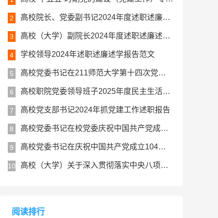
高校院长、党委副书记2024年度述职述廉述学工作报告
2
高校（大学）副院长2024年度述职述廉述学报告
3
学校领导2024年述职述廉述学报告范文
4
高校党委书记在211师范大学第十四次党代会上的讲话报告
5
高校职院党委领导班子2025年度民主生活会对照检查材料（五个带头）
6
高校党支部书记2024年抓党建工作述职报告
7
高校党委书记在校党委庆祝中国共产党成立104周年暨七一表彰大会上的讲话
8
高校党委书记在庆祝中国共产党成立104周年大会上的讲话
9
高校（大学）关于深入贯彻落实中央八项规定精神学习教育总结评估报告
10
阅读排行