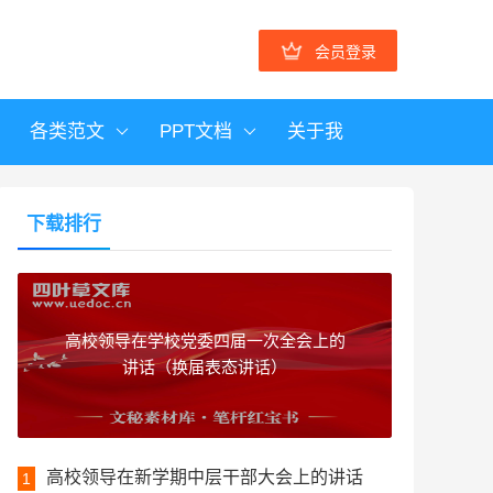
会员登录
各类范文
PPT文档
关于我
下载排行
高校领导在学校党委四届一次全会上的
讲话（换届表态讲话）
高校领导在新学期中层干部大会上的讲话
1