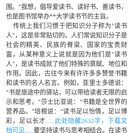
围。
我想，倡导爱读书、读好书、善读书，
”
也是图书馆举办
**大学
读书节的主旨。
传统上我们习惯于把知识分子称为
读书
“
人
，这是非常贴切的。人们常说知识分子是
”
社会的精英、民族的脊梁、国家的宝贵财
富，从某种意义上说就是因为他们是
读书
“
人
，是读书成就了他们特殊的禀赋、地位和
”
作用。因此，古往今来有许许多多赞誉书籍
和读书的名人名言。例如，亚里士多德说：
书是旅途中的驿站，可以带给读者无限的启
“
示和思考。
莎士比亚说：
书籍是全世界的
”
“
营养品。
培根说：
读书足以怡情，足以博
”
“
彩，足以长才
......此处隐藏
263
2字，下载文
档可见......
要坚持读书与思考相结合。在读书