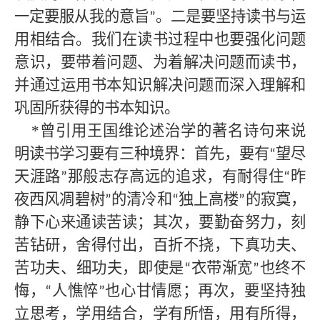
一定要服从我的意旨
。二是要坚持读书与运
”
用相结合。我们在读书过程中也要强化问题
意识，要带着问题、为着解决问题而读书，
并通过运用书本知识解决问题而深入理解和
巩固所获得的书本知识。
*曾引用王国维论述治学的著名诗句来说
明读书学习要有三种境界：首先，要有
望尽
“
天涯路
那般志存高远的追求，有耐得住
昨
”
“
夜西风凋碧树
的清冷和
独上高楼
的寂寞，
”
“
”
静下心来通读苦读；其次，要勤奋努力，刻
苦钻研，舍得付出，百折不挠，下真功夫、
苦功夫、细功夫，即使是
衣带渐宽
也终不
“
”
悔，
人憔悴
也心甘情愿；再次，要坚持独
“
”
立思考，学用结合，学有所悟，用有所得，