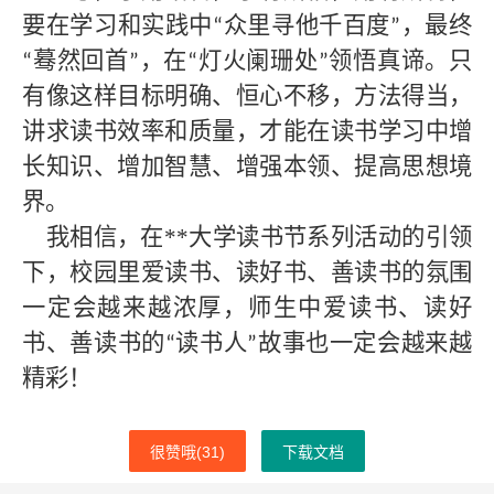
要在学习和实践中
众里寻他千百度
，最终
“
”
蓦然回首
，在
灯火阑珊处
领悟真谛。只
“
”
“
”
有像这样目标明确、恒心不移，方法得当，
讲求读书效率和质量，才能在读书学习中增
长知识、增加智慧、增强本领、提高思想境
界。
我相信，在
**大学
读书节系列活动的引领
下，校园里爱读书、读好书、善读书的氛围
一定会越来越浓厚，师生中爱读书、读好
书、善读书的
读书人
故事也一定会越来越
“
”
精彩！
很赞哦(
31
)
下载文档