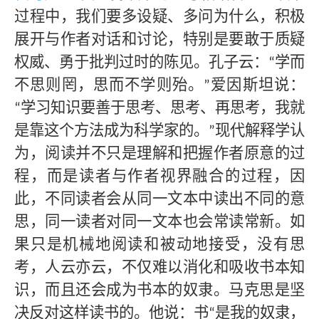
过程中，我们要多设疑、多问为什么，积极
展开与作者对话和讨论，特别是要敢于质疑
权威、勇于批判过时的陈见。孔子云：
学而
“
不思则罔，思而不学则殆。
爱因斯坦说：
”
学习知识要善于思考、思考、再思考，我就
“
是靠这个方法成为科学家的。
现代解释学认
”
为，阅读并不只是理解和把握作者原意的过
程，而是读者与作者视界融合的过程，因
此，不同读者会从同一文本中读出不同的意
思，同一读者对同一文本也会常读常新。如
果只是机械地阅读和被动地接受，没有思
考，人云亦云，不仅难以消化和吸收书本知
识，而且还会成为书本的奴隶。马克思是坚
决反对这样读书的。他说：书
是我的奴隶，
“