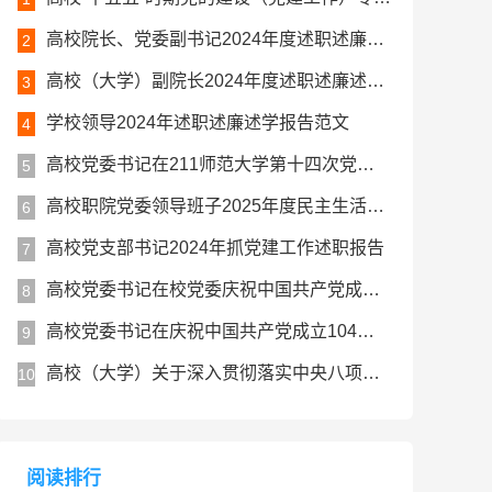
高校院长、党委副书记2024年度述职述廉述学工作报告
2
高校（大学）副院长2024年度述职述廉述学报告
3
学校领导2024年述职述廉述学报告范文
4
高校党委书记在211师范大学第十四次党代会上的讲话报告
5
高校职院党委领导班子2025年度民主生活会对照检查材料（五个带头）
6
高校党支部书记2024年抓党建工作述职报告
7
高校党委书记在校党委庆祝中国共产党成立104周年暨七一表彰大会上的讲话
8
高校党委书记在庆祝中国共产党成立104周年大会上的讲话
9
高校（大学）关于深入贯彻落实中央八项规定精神学习教育总结评估报告
10
阅读排行