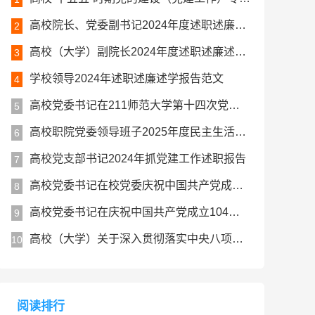
高校院长、党委副书记2024年度述职述廉述学工作报告
2
高校（大学）副院长2024年度述职述廉述学报告
3
学校领导2024年述职述廉述学报告范文
4
高校党委书记在211师范大学第十四次党代会上的讲话报告
5
高校职院党委领导班子2025年度民主生活会对照检查材料（五个带头）
6
高校党支部书记2024年抓党建工作述职报告
7
高校党委书记在校党委庆祝中国共产党成立104周年暨七一表彰大会上的讲话
8
高校党委书记在庆祝中国共产党成立104周年大会上的讲话
9
高校（大学）关于深入贯彻落实中央八项规定精神学习教育总结评估报告
10
阅读排行