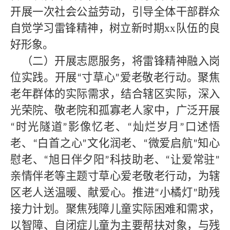
开展一次社会公益劳动，引导全体干部群众
自觉学习雷锋精神，树立新时期xx队伍的良
好形象。
（二）开展志愿服务，将雷锋精神融入岗
位实践。开展
寸草心
爱老敬老行动。聚焦
“
”
老年群体的实际需求，结合辖区实际，深入
光荣院、敬老院和孤寡老人家中，广泛开展
时光隧道
影像忆老、
灿烂岁月
口述悟
“
”
“
”
老、
白首之心
文化润老、
微爱启航
知心
“
”
“
”
慰老、
旭日伴夕阳
科技助老、
让爱常驻
“
”
“
”
亲情伴老等主题寸草心爱老敬老行动，为辖
区老人送温暖、献爱心。推进
小橘灯
助残
“
”
接力计划。聚焦残障儿童实际困难和需求，
以智障、自闭症儿童为主要帮扶对象，与残