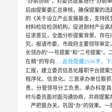
办前协商
，对委员提案进行
办前
“
”
“
后由提案委汇总审核，确保提案的选
的《关于设立产业发展基金，支持民
材料检验检测机构，促进耐材产业高
征求意见，全面分析提案背景、存在
究，报请市委、市政府主要领导审定，
长领办的
一号提案
和
二号提案
。
“
”
“
”
在精
的导向
......此处隐藏
2536字，
”
汇报，建立委员信息化履职平台提案
程序化、信息化。三是承办单位狠抓
责、分管领导分工负责、承办科室具
时与委员面对面沟通协商，共商提案
严把督办关，巩固
办
的效果。一
“
”