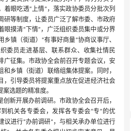
。着眼吃透
上情
，落实政协委员分批次列
“
”
调研等制度，让委员广泛了解市委、市政府
着眼摸清
下情
，广泛组织委员集中或分界
“
”
用乡镇（街道）
有事好商量
协商议事厅、
“
”
组织委员走进基层、联系群众、收集社情民
排广征集。市政协全会前召开专题会议，安
组和乡镇（街道）联络组集体提案。同时，
目，引导委员将提案重点放在促进经济社会
提案选题的精准度。
是创新开展办前调研。市政协全会召开后，
解到机关各专委会，发挥各专委会
专
的优
“
”
建议进行
办前调研
，与相关承办单位进行
“
”