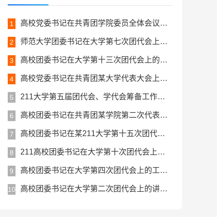
高校党委书记在共青团学院委员全体会议上的讲话
1
师范大学团委书记在大学第七次团代会上的讲话报告
2
高校团委书记在大学第十三次团代会上的讲话报告
3
高校党委书记在共青团某大学代表大会上的讲话
4
211大学第五届团代会、学代会筹备工作报告
5
高校团委书记在共青团某学院第二次代表大会上的报告
6
高校团委书记在某211大学第十五次团代会上的讲话报告
7
211高校团委书记在大学第十次团代会上的工作报告
8
高校团委书记在大学第四次团代会上的工作报告
9
高校团委书记在大学第二次团代会上的讲话报告
10