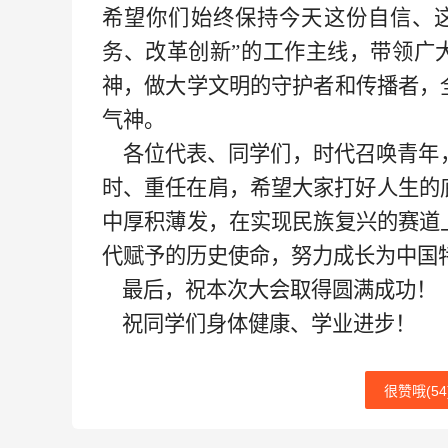
希望你们始终保持今天这份自信、
务、改革创新”的工作主线，带领广
神，做大学文明的守护者和传播者，
气神。
各位代表、同学们，时代召唤青年，
时、重任在肩，希望大家打好人生的
中厚积薄发，在实现民族复兴的赛道
代赋予的历史使命，努力成长为中国
最后，祝本次大会取得圆满成功！
祝同学们身体健康、学业进步！
很赞哦(
54