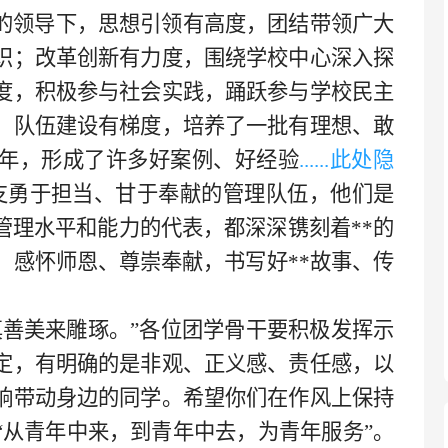
的领导下，思想引领有高度，团结带领广大
识；改革创新有力度，围绕学校中心深入探
度，积极参与社会实践，踊跃参与学校民主
；队伍建设有梯度，培养了一批有理想、敢
年，形成了许多好案例、好经验
......此处隐
支勇于担当、甘于奉献的管理队伍，他们是
管理水平和能力的代表，都深深镌刻着**的
、感怀师恩、尊崇奉献，书写好**故事、传
善美来雕琢。”各位团学骨干要积极发挥示
定，有明确的是非观、正义感、责任感，以
响带动身边的同学。希望你们在作风上保持
“从青年中来，到青年中去，为青年服务”。