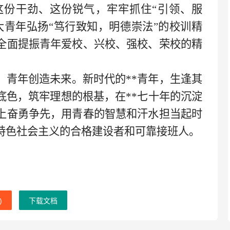
这份干劲、这份锐气，牢牢抓住“引领、服
大青年弘扬“笃行致知，明德崇法”的校训精
全面提振青年爱校、兴校、强校、荣校的精
青年创造未来。新时代的**青年，生逢其
底色，筑牢理想的根基，在**七十年的沉淀
上奋勇争先，用青春的智慧和汗水担当起时
特色社会主义的合格建设者和可靠接班人。
)
下载文档