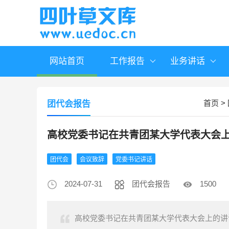
网站首页
工作报告
业务讲话
首页
>
团代会报告
高校党委书记在共青团某大学代表大会
团代会
会议致辞
党委书记讲话
2024-07-31
团代会报告
1500
高校党委书记在共青团某大学代表大会上的讲