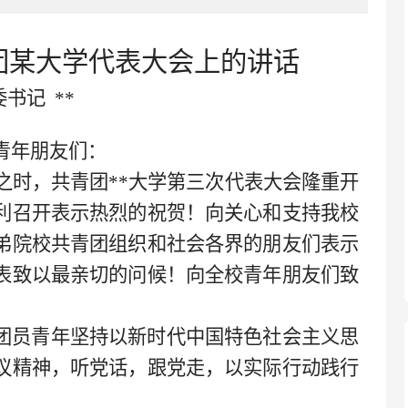
团某大学代表大会上的讲话
委书记
**
青年朋友们：
年之时，共青团**大学第三次代表大会隆重开
利召开表示热烈的祝贺！向关心和支持我校
弟院校共青团组织和社会各界的朋友们表示
表致以最亲切的问候！向全校青年朋友们致
团员青年坚持以新时代中国特色社会主义思
议
精神，听党话，跟党走，以实际行动践行