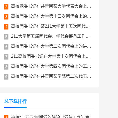
高校党委书记在共青团某大学代表大会上的讲话
2
高校团委书记在大学第十三次团代会上的讲话报告
3
高校团委书记在某211大学第十五次团代会上的讲话报告
4
211大学第五届团代会、学代会筹备工作报告
5
高校团委书记在大学第二次团代会上的讲话报告
6
211高校团委书记在大学第十次团代会上的工作报告
7
高校团委书记在大学第四次团代会上的工作报告
8
高校团委书记在共青团某学院第二次代表大会上的报告
9
总下载排行
高校“十五五”时期党的建设（党建工作）专项规划
1