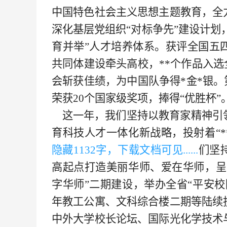
中国特色社会主义思想主题教育，全
深化基层党组织“对标争先”建设计划
育并举”人才培养体系。获评全国五
共同体建设牵头高校，**
个作品入选
会斩获佳绩，为中国队争得
*
金
*
银。
荣获20个国家级奖项，捧得“优胜杯”
这一年，我们坚持以教育家精神引
育科技人才一体化新战略，投射着“*
隐藏
113
2字，下载文档可见......
们坚
高起点打造美丽华师、爱在华师，呈
字华师”二期建设，举办全省“平安
年教工公寓、文科综合楼二期等陆续
中外大学校长论坛、国际光化学技术