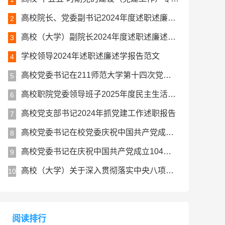
高校院长、党委副书记2024年度述职述廉述学工作报告
2
高校（大学）副院长2024年度述职述廉述学报告
3
学校领导2024年述职述廉述学报告范文
4
高校党委书记在211师范大学第十四次党代会上的讲话报告
5
高校职院党委领导班子2025年度民主生活会对照检查材料（五个带头）
6
高校党支部书记2024年抓党建工作述职报告
7
高校党委书记在校党委庆祝中国共产党成立104周年暨七一表彰大会上的讲话
8
高校党委书记在庆祝中国共产党成立104周年大会上的讲话
9
高校（大学）关于深入贯彻落实中央八项规定精神学习教育总结评估报告
10
阅读排行