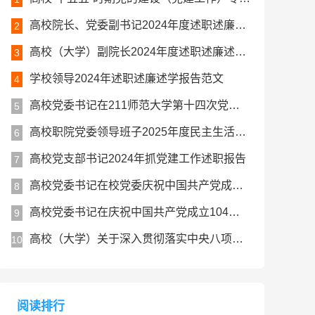
高校院长、党委副书记2024年度述职述廉述学工作报告
2
高校（大学）副院长2024年度述职述廉述学报告
3
学校领导2024年述职述廉述学报告范文
4
高校党委书记在211师范大学第十四次党代会上的讲话报告
5
高校职院党委领导班子2025年度民主生活会对照检查材料（五个带头）
6
高校党支部书记2024年抓党建工作述职报告
7
高校党委书记在校党委庆祝中国共产党成立104周年暨七一表彰大会上的讲话
8
高校党委书记在庆祝中国共产党成立104周年大会上的讲话
9
高校（大学）关于深入贯彻落实中央八项规定精神学习教育总结评估报告
10
阅读排行