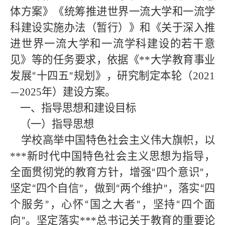
体方案》《统筹推进世界一流大学和一流学
科建设实施办法（暂行）》和《关于深入推
进世界一流大学和一流学科建设的若干意
见》等的任务要求，依据《**大学
教育事业
发展
十四五
规划》，研究制定本轮（2021
“
”
2025年）建设方案。
—
一、指导思想和建设目标
（一）指导思想
学校高举中国特色社会主义伟大旗帜，以
***
新时代中国特色社会主义思想为指导，
全面贯彻党的教育方针，增强
四个意识
，
“
”
坚定
四个自信
，做到
两个维护
，落实
四
“
”
“
”
“
个服务
，心怀
国之大者
，坚持
四个面
”
“
”
“
向
。坚定落实
***总书记关于教育的重要论
”