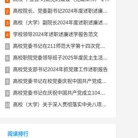
高校院长、党委副书记2024年度述职述廉述学工作报告
2
高校（大学）副院长2024年度述职述廉述学报告
3
学校领导2024年述职述廉述学报告范文
4
高校党委书记在211师范大学第十四次党代会上的讲话报告
5
高校职院党委领导班子2025年度民主生活会对照检查材料（五个带头）
6
高校党支部书记2024年抓党建工作述职报告
7
高校党委书记在校党委庆祝中国共产党成立104周年暨七一表彰大会上的讲话
8
高校党委书记在庆祝中国共产党成立104周年大会上的讲话
9
高校（大学）关于深入贯彻落实中央八项规定精神学习教育总结评估报告
10
阅读排行