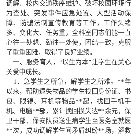
调解、校内交通秩序维护、破坏校园环境行
为查处、突发事件应急处置、大型活动保
障、防骗法制宣传教育等工作，工作头绪
多、变化大、任务重，全科室同志们能一直
心往一处想、劲往一处使，团结一致，克服
了重重困难，取得了良好业绩。
一、服务育人，“以生为本”让学生在关心
关爱中成长。
1、急学生之所急，解学生之所难。**年
以来，帮助遗失物品的学生找回身份证、书
包、眼镜、耳机等物品**起，找回手机手
机、电脑**部，累计挽回损失达**余元，保
卫干部、保安队员送生病学生至医务室就医
**次，成功调解学生间矛盾纠纷**场，解救