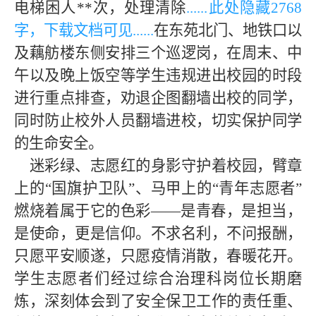
电梯困人**次，处理清除
......此处隐藏
2768
字，下载文档可见
......
在东苑北门、地铁口以
及藕舫楼东侧安排三个巡逻岗，在周末、中
午以及晚上饭空等学生违规进出校园的时段
进行重点排查，劝退企图翻墙出校的同学，
同时防止校外人员翻墙进校，切实保护同学
的生命安全。
迷彩绿、志愿红的身影守护着校园，臂章
上的“国旗护卫队”、马甲上的“青年志愿者”
燃烧着属于它的色彩——是青春，是担当，
是使命，更是信仰。不求名利，不问报酬，
只愿平安顺遂，只愿疫情消散，春暖花开。
学生志愿者们经过综合治理科岗位长期磨
炼，深刻体会到了安全保卫工作的责任重、