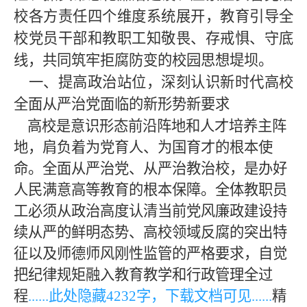
校各方责任四个维度系统展开，教育引导全
校党员干部和教职工知敬畏、存戒惧、守底
线，共同筑牢拒腐防变的校园思想堤坝。
一、提高政治站位，深刻认识新时代高校
全面从严治党面临的新形势新要求
高校是意识形态前沿阵地和人才培养主阵
地，肩负着为党育人、为国育才的根本使
命。全面从严治党、从严治教治校，是办好
人民满意高等教育的根本保障。全体教职员
工必须从政治高度认清当前党风廉政建设持
续从严的鲜明态势、高校领域反腐的突出特
征以及师德师风刚性监管的严格要求，自觉
把纪律规矩融入教育教学和行政管理全过
程
......此处隐藏
423
2字，下载文档可见......
精